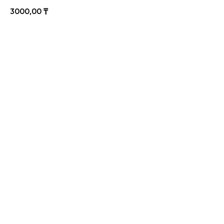
3000,00
₸