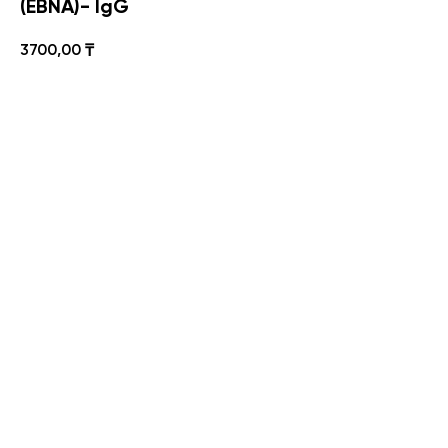
(EBNA)- IgG
3700,00
₸