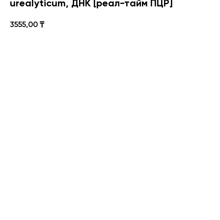
urealyticum, ДНК [реал-тайм ПЦР]
3555,00
₸