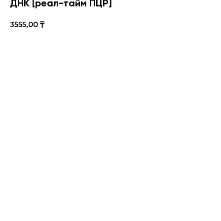
ДНК [реал-тайм ПЦР]
3555,00
₸