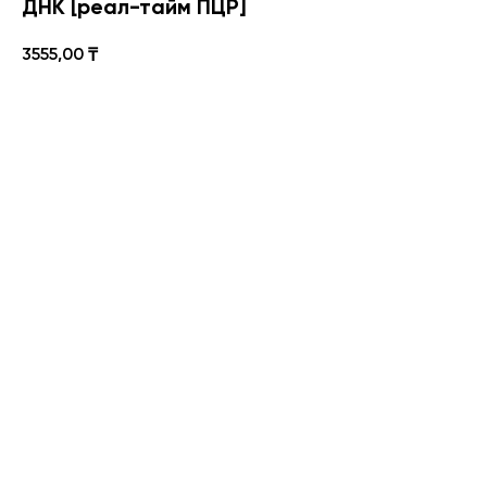
ДНК [реал-тайм ПЦР]
3555,00
₸